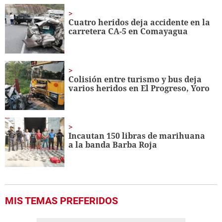
of
1
minute,
Cuatro heridos deja accidente en la
21
carretera CA-5 en Comayagua
seconds
Colisión entre turismo y bus deja
varios heridos en El Progreso, Yoro
Incautan 150 libras de marihuana
a la banda Barba Roja
MIS TEMAS PREFERIDOS