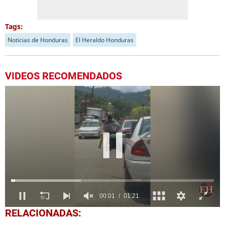
Tags:
Noticias de Honduras
El Heraldo Honduras
VIDEOS RECOMENDADOS
0
RELACIONADAS:
seconds