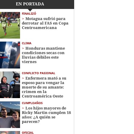
EN PORTADA
FINALIZÓ
Motagua sufrió para
derrotar al FAS en Copa
Centroamericana
CLIMA
Honduras mantiene
condiciones secas con
lluvias débiles este
viernes
CONFLICTO PASIONAL
Enfermera mató a su
esposo para vengar la
muerte de su amante:
crimen en la
Centroamérica Oeste
CUMPLEAÑOS
Los hijos mayores de
Ricky Martin cumplen 18
años: ¿A quién se
parecen?
OFICIAL