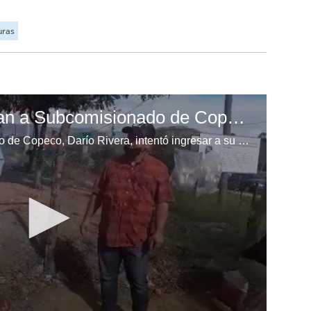
uras
A empujones expulsan a Subcomisionado de Copeco en Comayagua
Cuando el nuevo subcomisionado de Copeco, Darío Rivera, intentó ingresar a su oficina, los manifestantes lo empujaron y hasta le lanzaron agua, por lo que el funcionario se tuvo que retirar para no ser agredido.