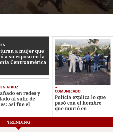
MEN
turan a mujer que
ó a su esposo en la
onia Centroamérica
te
MEN ATROZ
COMUNICADO
añado en redes y
Policía explica lo que
tado al salir de
pasó con el hombre
es: así fue el
que murió en
men de estudiante
instalaciones de la
La Joya
DNVT
TRENDING