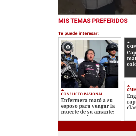
0
MIS TEMAS PREFERIDOS
seconds
of
29
Te puede interesar:
seconds
Volume
0%
CRI
Cap
mat
col
Oes
CRI
CONFLICTO PASIONAL
Eng
Enfermera mató a su
rap
esposo para vengar la
clas
muerte de su amante:
cri
crimen en la
en 
Centroamérica Oeste