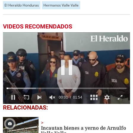
El Heraldo Honduras
Hermanos Valle Valle
VIDEOS RECOMENDADOS
0
RELACIONADAS:
seconds
of
1
minute,
Incautan bienes a yerno de Arnulfo
54