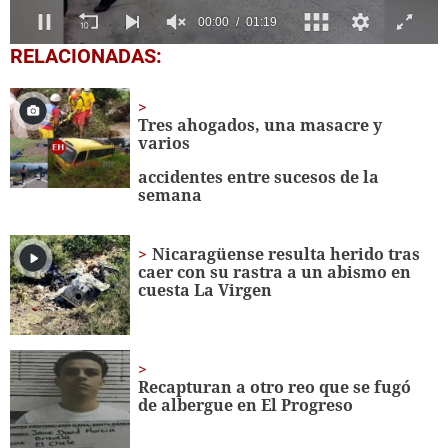
0
RELACIONADAS:
seconds
of
1
minute,
Tres ahogados, una masacre y
19
varios
seconds
accidentes entre sucesos de la
semana
Nicaragüense resulta herido tras
caer con su rastra a un abismo en
cuesta La Virgen
Recapturan a otro reo que se fugó
de albergue en El Progreso