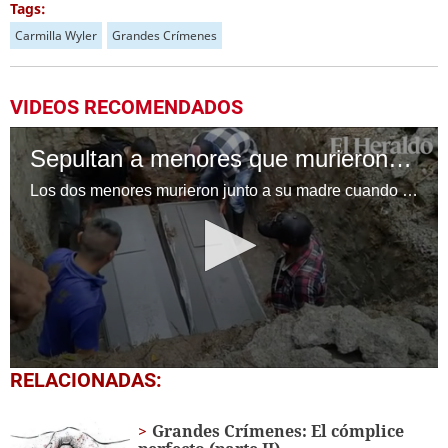
Tags:
Carmilla Wyler
Grandes Crímenes
VIDEOS RECOMENDADOS
Sepultan a menores que murieron soterrados en La Paz
Los dos menores murieron junto a su madre cuando un deslizamiento se llevó la casa donde habitaban en la aldea Santa Ana, La Paz.
0
RELACIONADAS:
seconds
of
13
Grandes Crímenes: El cómplice
seconds