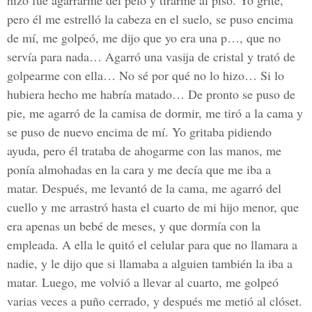
hizo fue agarrarme del pelo y tirarme al piso. Yo grité,
pero él me estrelló la cabeza en el suelo, se puso encima
de mí, me golpeó, me dijo que yo era una p…, que no
servía para nada… Agarró una vasija de cristal y trató de
golpearme con ella… No sé por qué no lo hizo… Si lo
hubiera hecho me habría matado… De pronto se puso de
pie, me agarró de la camisa de dormir, me tiró a la cama y
se puso de nuevo encima de mí. Yo gritaba pidiendo
ayuda, pero él trataba de ahogarme con las manos, me
ponía almohadas en la cara y me decía que me iba a
matar. Después, me levantó de la cama, me agarró del
cuello y me arrastró hasta el cuarto de mi hijo menor, que
era apenas un bebé de meses, y que dormía con la
empleada. A ella le quitó el celular para que no llamara a
nadie, y le dijo que si llamaba a alguien también la iba a
matar. Luego, me volvió a llevar al cuarto, me golpeó
varias veces a puño cerrado, y después me metió al clóset.