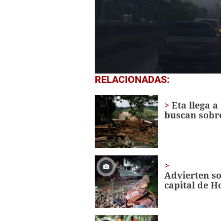
0
RELACIONADAS:
seconds
of
54
Eta llega 
seconds
Volume
buscan sobr
0%
Advierten so
capital de 