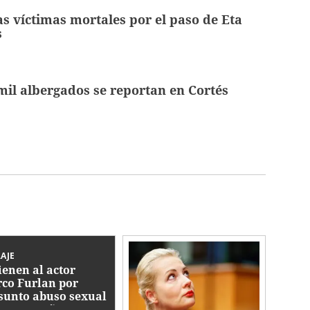
as víctimas mortales por el paso de Eta
s
mil albergados se reportan en Cortés
AJE
ienen al actor
co Furlan por
sunto abuso sexual
tra un niño autista