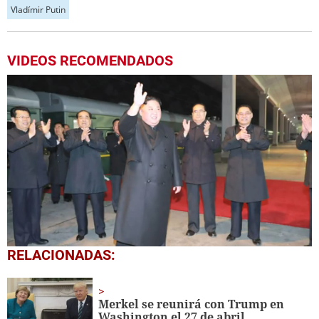
Vladímir Putin
VIDEOS RECOMENDADOS
0
RELACIONADAS:
seconds
of
1
minute,
Merkel se reunirá con Trump en
13
Washington el 27 de abril