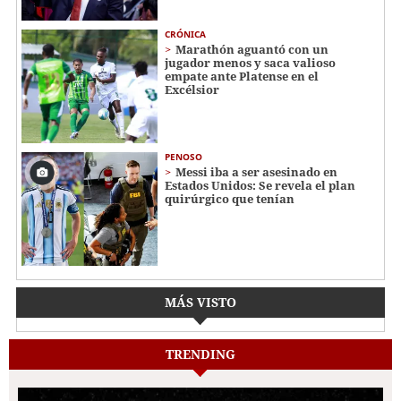
CRÓNICA
Marathón aguantó con un
jugador menos y saca valioso
empate ante Platense en el
Excélsior
PENOSO
Messi iba a ser asesinado en
Estados Unidos: Se revela el plan
quirúrgico que tenían
MÁS VISTO
TRENDING