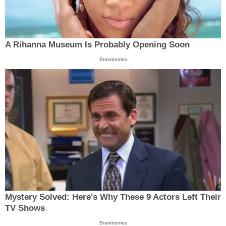
A Rihanna Museum Is Probably Opening Soon
Brainberries
Mystery Solved: Here's Why These 9 Actors Left Their
TV Shows
Brainberries