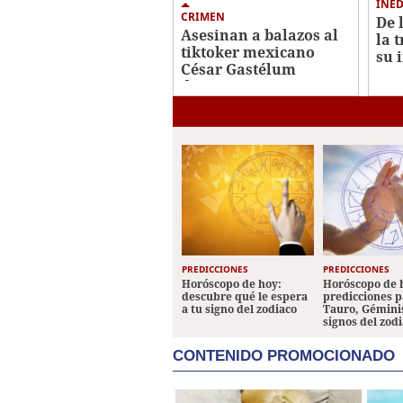
INÉD
CRIMEN
De 
Asesinan a balazos al
la 
tiktoker mexicano
su 
César Gastélum
pre
durante una
transmisión en vivo
PREDICCIONES
PREDICCIONES
Horóscopo de hoy:
Horóscopo de 
descubre qué le espera
predicciones p
a tu signo del zodiaco
Tauro, Géminis
signos del zod
CONTENIDO PROMOCIONADO