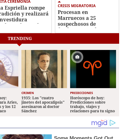
ITA CEREMONIA
CRISIS MIGRATORIA
la Espriella rompe
Procesan en
tradición y realizará
Marruecos a 25
investidura
sospechosos de
sidencial en Cali
facilitar entradas
clandestinas a Ceuta
TRENDING
CRIMEN
PREDICCIONES
hoy:
1935: Los "cuatro
Horóscopo de hoy:
ara Aries,
jinetes del apocalipsis"
Predicciones sobre
 y los 12
asesinaron al doctor
trabajo, viajes y
iaco
Sánchez
relaciones para tu signo
Some Moments Got Out