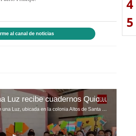
4
5
rme al canal de noticias
Escuela Enciende una Luz recibe cuadernos Quick, gracias a la Maratón del Saber
Los niños de la escuela Enciende una Luz, ubicada en la colonia Altos de Santa Rosa, al sur de Tegucigalpa, recibieron cuadernos Quick como parte de la Campaña Maratón del Saber.