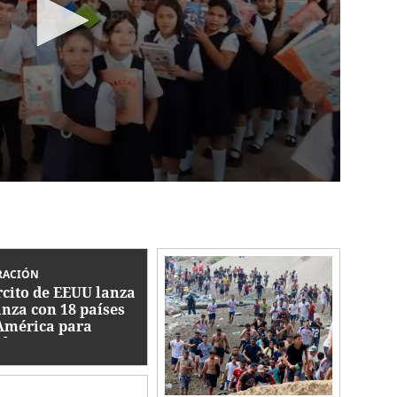
RACIÓN
rcito de EEUU lanza
anza con 18 países
América para
batir crimen
anizado