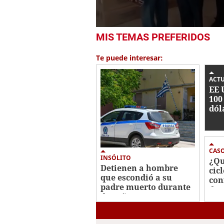
0
MIS TEMAS PREFERIDOS
seconds
of
1
Te puede interesar:
minute,
56
seconds
Volume
ACT
0%
EE 
100
dól
rec
cab
Jal
CAS
INSÓLITO
¿Qu
Detienen a hombre
cic
que escondió a su
con
padre muerto durante
des
dos años en un
bro
congelador