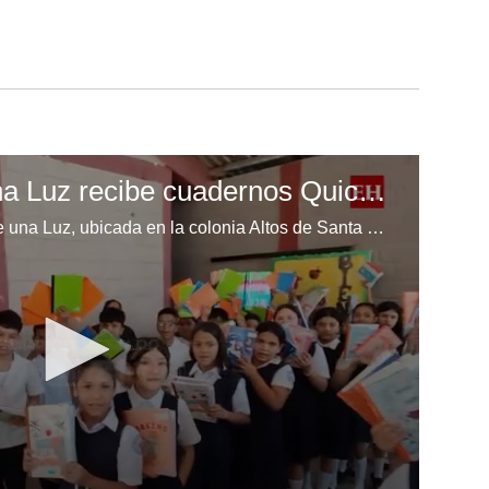
Escuela Enciende una Luz recibe cuadernos Quick, gracias a la Maratón del Saber
Los niños de la escuela Enciende una Luz, ubicada en la colonia Altos de Santa Rosa, al sur de Tegucigalpa, recibieron cuadernos Quick como parte de la Campaña Maratón del Saber.