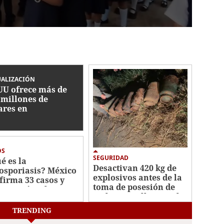
UALIZACIÓN
UU ofrece más de
 millones de
ares en
ompensas por
ecillas de Cártel
isco
OS
SEGURIDAD
é es la
Desactivan 420 kg de
losporiasis? México
explosivos antes de la
firma 33 casos y
toma de posesión de
carta vínculo con
De la Espriella en Cali
te en EEUU
TRENDING