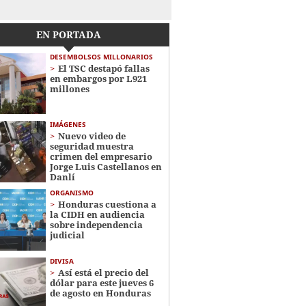
EN PORTADA
DESEMBOLSOS MILLONARIOS
El TSC destapó fallas
en embargos por L921
millones
IMÁGENES
Nuevo video de
seguridad muestra
crimen del empresario
Jorge Luis Castellanos en
Danlí
ORGANISMO
Honduras cuestiona a
la CIDH en audiencia
sobre independencia
judicial
DIVISA
Así está el precio del
dólar para este jueves 6
de agosto en Honduras