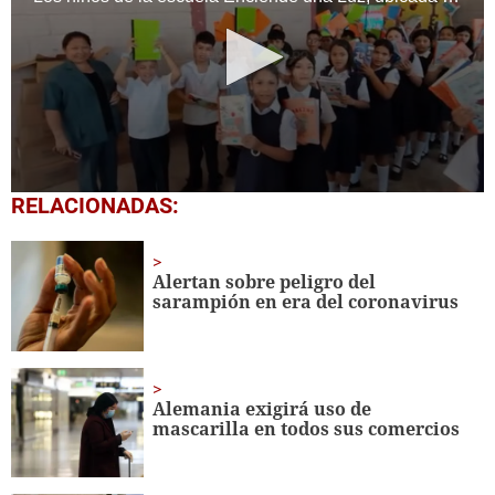
0
RELACIONADAS:
seconds
of
1
minute,
Alertan sobre peligro del
56
sarampión en era del coronavirus
seconds
Alemania exigirá uso de
mascarilla en todos sus comercios