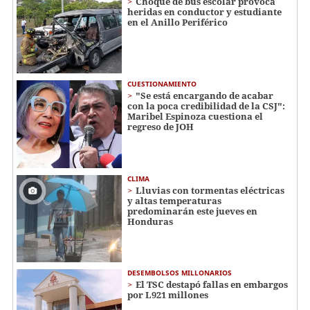
Choque de bus escolar provoca
heridas en conductor y estudiante
en el Anillo Periférico
CUESTIONAMIENTO
"Se está encargando de acabar
con la poca credibilidad de la CSJ":
Maribel Espinoza cuestiona el
regreso de JOH
CLIMA
Lluvias con tormentas eléctricas
y altas temperaturas
predominarán este jueves en
Honduras
DESEMBOLSOS MILLONARIOS
El TSC destapó fallas en embargos
por L921 millones