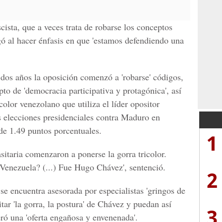
cista, que a veces trata de robarse los conceptos
gó al hacer énfasis en que 'estamos defendiendo una
dos años la oposición comenzó a 'robarse' códigos,
to de 'democracia participativa y protagónica', así
color venezolano que utiliza el líder opositor
s elecciones presidenciales contra Maduro en
de 1.49 puntos porcentuales.
1
sitaria comenzaron a ponerse la gorra tricolor.
 Venezuela? (...) Fue Hugo Chávez', sentenció.
2
e encuentra asesorada por especialistas 'gringos de
ar 'la gorra, la postura' de Chávez y puedan así
3
eró una 'oferta engañosa y envenenada'.