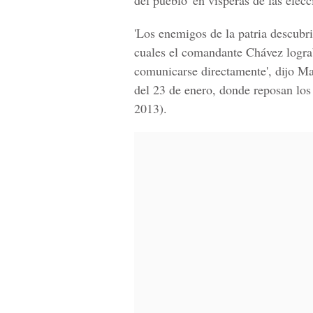
del pueblo' en vísperas de las elec
'Los enemigos de la patria descubri
cuales el comandante Chávez lograb
comunicarse directamente', dijo Ma
del 23 de enero, donde reposan los
2013).