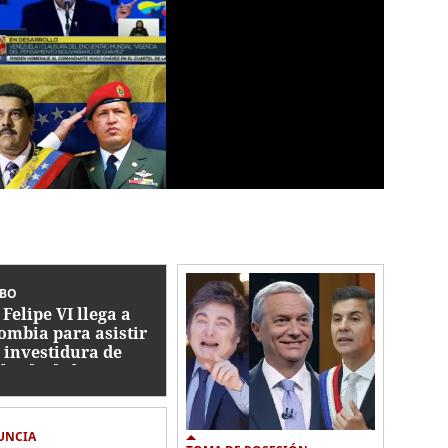
IBO
 Felipe VI llega a
ombia para asistir
a investidura de
lardo de la
riella
UNCIA