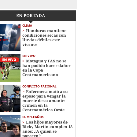
EN PORTADA
CLIMA
Honduras mantiene
condiciones secas con
lluvias débiles este
viernes
EN VIVO
Motagua y FAS no se
han podido hacer dañor
en la Copa
Centroamericana
CONFLICTO PASIONAL
Enfermera mató a su
esposo para vengar la
muerte de su amante:
crimen en la
Centroamérica Oeste
CUMPLEAÑOS
Los hijos mayores de
Ricky Martin cumplen 18
años: ¿A quién se
parecen?