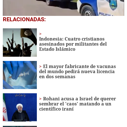
1
RELACIONADAS:
second
of
49
seconds
Indonesia: Cuatro cristianos
asesinados por militantes del
Estado Islámico
El mayor fabricante de vacunas
del mundo pedirá nueva licencia
en dos semanas
Rohani acusa a Israel de querer
sembrar el 'caos' matando a un
científico iraní