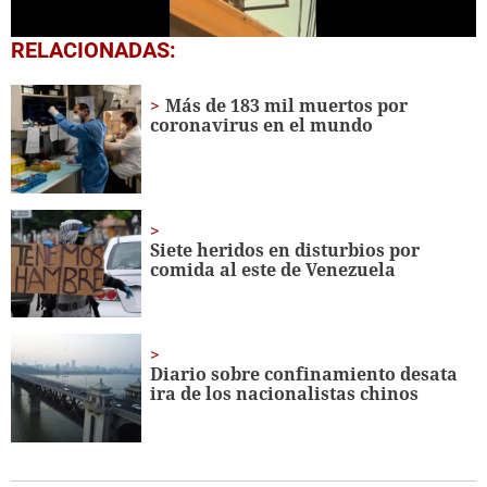
0
RELACIONADAS:
seconds
of
2
Más de 183 mil muertos por
minutes,
coronavirus en el mundo
15
seconds
Siete heridos en disturbios por
comida al este de Venezuela
Diario sobre confinamiento desata
ira de los nacionalistas chinos