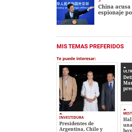
China acusa
espionaje p
MIS TEMAS PREFERIDOS
Te puede interesar:
ULTR
Det
Mar
pre
con
de 
MIST
INVESTIDURA
Hal
Presidentes de
una
Argentina, Chile y
box