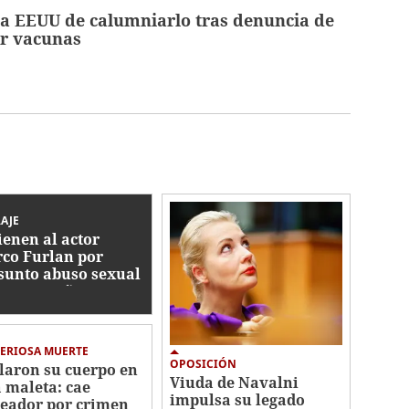
 a EEUU de calumniarlo tras denuncia de
or vacunas
AJE
ienen al actor
co Furlan por
sunto abuso sexual
tra un niño autista
5 años
ERIOSA MUERTE
OPOSICIÓN
laron su cuerpo en
Viuda de Navalni
 maleta: cae
impulsa su legado
eador por crimen