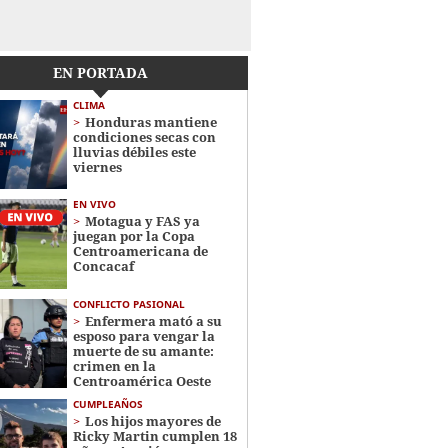
EN PORTADA
CLIMA
Honduras mantiene
condiciones secas con
lluvias débiles este
viernes
EN VIVO
Motagua y FAS ya
juegan por la Copa
Centroamericana de
Concacaf
CONFLICTO PASIONAL
Enfermera mató a su
esposo para vengar la
muerte de su amante:
crimen en la
Centroamérica Oeste
CUMPLEAÑOS
Los hijos mayores de
Ricky Martin cumplen 18