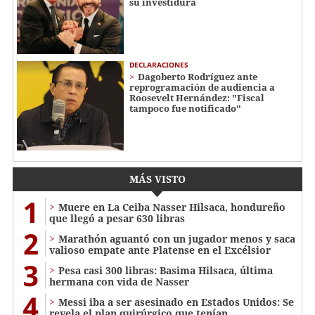
su investidura
DECLARACIONES
Dagoberto Rodríguez ante
reprogramación de audiencia a
Roosevelt Hernández: "Fiscal
tampoco fue notificado"
MÁS VISTO
1
Muere en La Ceiba Nasser Hilsaca, hondureño
que llegó a pesar 630 libras
2
Marathón aguantó con un jugador menos y saca
valioso empate ante Platense en el Excélsior
3
Pesa casi 300 libras: Basima Hilsaca, última
hermana con vida de Nasser
4
Messi iba a ser asesinado en Estados Unidos: Se
revela el plan quirúrgico que tenían