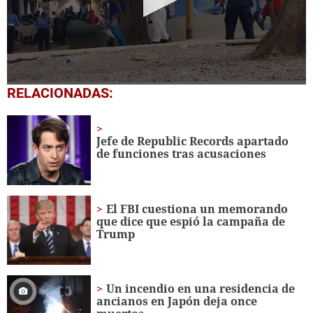
0
RELACIONADAS:
seconds
of
1
minute,
Jefe de Republic Records apartado
18
de funciones tras acusaciones
seconds
El FBI cuestiona un memorando
que dice que espió la campaña de
Trump
Un incendio en una residencia de
ancianos en Japón deja once