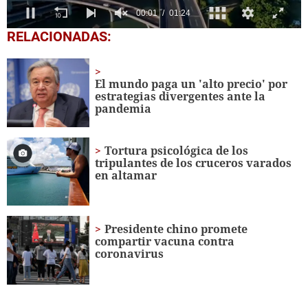
0
RELACIONADAS:
seconds
of
1
minute,
El mundo paga un 'alto precio' por
24
estrategias divergentes ante la
seconds
pandemia
Tortura psicológica de los
tripulantes de los cruceros varados
en altamar
Presidente chino promete
compartir vacuna contra
coronavirus