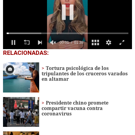
0
RELACIONADAS:
seconds
of
1
Tortura psicológica de los
minute,
tripulantes de los cruceros varados
38
en altamar
seconds
Presidente chino promete
compartir vacuna contra
coronavirus