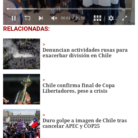
0
RELACIONADAS:
of
1
minute,
56
Denuncian actividades rusas para
seconds
exacerbar división en Chile
Chile confirma final de Copa
Libertadores, pese a crisis
Duro golpe a imagen de Chile tras
cancelar APEC y COP25