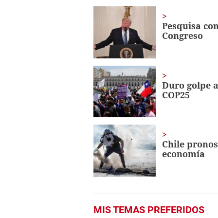
of
1
minute,
Pesquisa co
56
Congreso
seconds
Volume
0%
Duro golpe a
COP25
Chile pronos
economía
MIS TEMAS PREFERIDOS