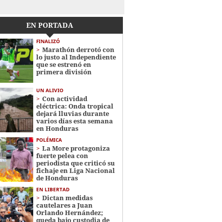
EN PORTADA
FINALIZÓ
Marathón derrotó con
lo justo al Independiente
que se estrenó en
primera división
UN ALIVIO
Con actividad
eléctrica: Onda tropical
dejará lluvias durante
varios días esta semana
en Honduras
POLÉMICA
La More protagoniza
fuerte pelea con
periodista que criticó su
fichaje en Liga Nacional
de Honduras
EN LIBERTAD
Dictan medidas
cautelares a Juan
Orlando Hernández;
queda bajo custodia de