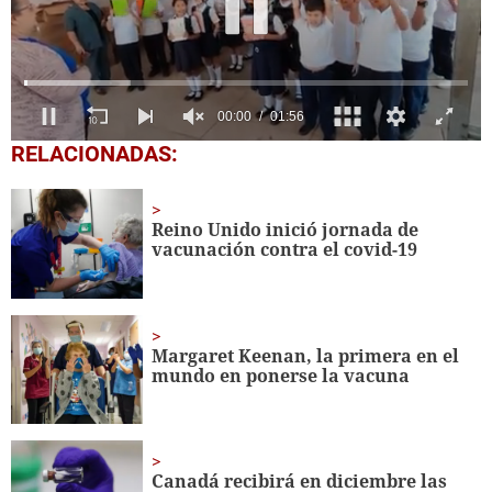
0
RELACIONADAS:
seconds
of
1
minute,
Reino Unido inició jornada de
56
vacunación contra el covid-19
seconds
Margaret Keenan, la primera en el
mundo en ponerse la vacuna
Canadá recibirá en diciembre las