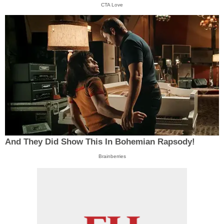
CTA Love
And They Did Show This In Bohemian Rapsody!
Brainberries