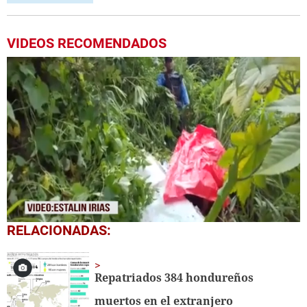
VIDEOS RECOMENDADOS
0
RELACIONADAS:
seconds
of
43
seconds
Repatriados 384 hondureños
muertos en el extranjero