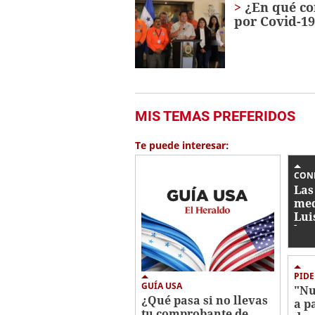
¿En qué con
por Covid-1
MIS TEMAS PREFERIDOS
Te puede interesar:
CON
Las
med
Lui
hon
por
en 
PIDE
GUÍA USA
"Nu
¿Qué pasa si no llevas
a p
tu comprobante de