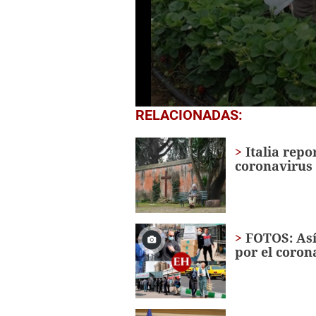
0
RELACIONADAS:
seconds
of
40
Italia rep
seconds
Volume
coronavirus
0%
FOTOS: Así 
por el coron