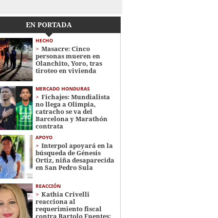
EN PORTADA
HECHO
Masacre: Cinco
personas mueren en
Olanchito, Yoro, tras
tiroteo en vivienda
MERCADO HONDURAS
Fichajes: Mundialista
no llega a Olimpia,
catracho se va del
Barcelona y Marathón
contrata
APOYO
Interpol apoyará en la
búsqueda de Génesis
Ortiz, niña desaparecida
en San Pedro Sula
REACCIÓN
Kathia Crivelli
reacciona al
requerimiento fiscal
contra Bartolo Fuentes: