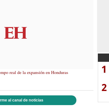
1
iempo real de la expansión en Honduras
2
rme al canal de noticias