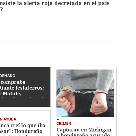
siste la alerta roja decretada en el país
9?
DENADO
 compraba
iante testaferros:
s Matute,
dureño condenado
 tráfico de armas
Florida
N AYUDA
CRIMEN
nca creí lo que iba
Capturan en Michigan
asar": Hondureño
a hondureño acusado