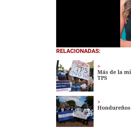
0
RELACIONADAS:
seconds
of
1
minute,
Más de la m
5
TPS
seconds
Volume
0%
Hondureños 