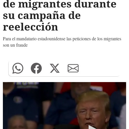
de migrantes durante
su campaña de
reelección
Para el mandatario estadounidense las peticiones de los migrantes
son un fraude
0
seconds
of
0
seconds