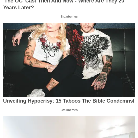
'The OC' Cast Then And Now - Where Are They 20
Years Later?
Brainberries
Unveiling Hypocrisy: 15 Taboos The Bible Condemns!
Brainberries