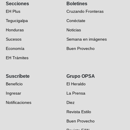
Secciones
Boletines
EH Plus
Cruzando Fronteras
Tegucigalpa
Conéctate
Honduras
Noticias
Sucesos
Semana en imágenes
Economía
Buen Provecho
EH Trámites
Opinión
Suscríbete
Grupo OPSA
EH Verifica
Beneficio
El Heraldo
Fotogalerías
Ingresar
La Prensa
Deportes
Notificaciones
Diez
Videos
Revista Estilo
Hondureños en el mundo
Buen Provecho