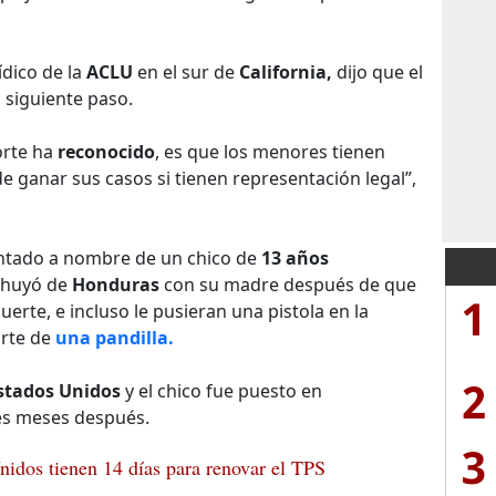
ídico de la
ACLU
en el sur de
California,
dijo que el
 siguiente paso.
corte ha
reconocido
, es que los menores tienen
 ganar sus casos si tienen representación legal”,
entado a nombre de un chico de
13 años
e huyó de
Honduras
con su madre después de que
1
te, e incluso le pusieran una pistola en la
arte de
una pandilla.
2
Estados Unidos
y el chico fue puesto en
es meses después.
3
idos tienen 14 días para renovar el TPS