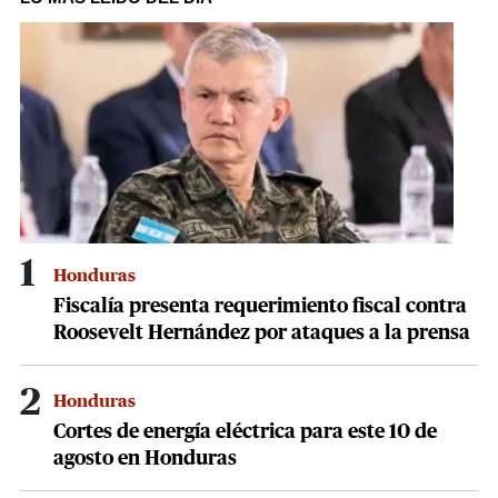
1
minute,
7
seconds
1
Honduras
Fiscalía presenta requerimiento fiscal contra
Roosevelt Hernández por ataques a la prensa
2
Honduras
Cortes de energía eléctrica para este 10 de
agosto en Honduras