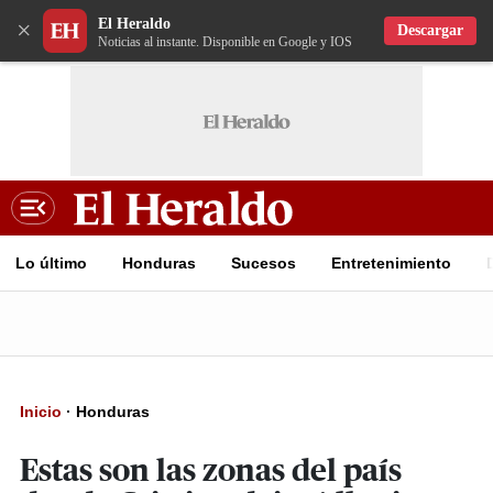
El Heraldo
×
Descargar
Noticias al instante. Disponible en Google y IOS
Lo último
Honduras
Sucesos
Entretenimiento
Inicio
·
Honduras
Estas son las zonas del país