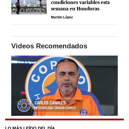
condiciones variables esta
semana en Honduras
Marbin López
Videos Recomendados
0
seconds
of
LO MÁS LEÍDO DEL DÍA