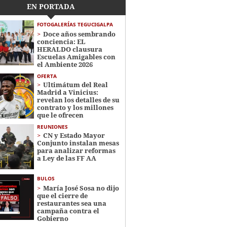
EN PORTADA
FOTOGALERÍAS TEGUCIGALPA
Doce años sembrando
conciencia: EL
HERALDO clausura
Escuelas Amigables con
el Ambiente 2026
OFERTA
Ultimátum del Real
Madrid a Vinicius:
revelan los detalles de su
contrato y los millones
que le ofrecen
REUNIONES
CN y Estado Mayor
Conjunto instalan mesas
para analizar reformas
a Ley de las FF AA
BULOS
María José Sosa no dijo
que el cierre de
restaurantes sea una
campaña contra el
Gobierno