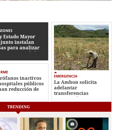
NIONES
y Estado Mayor
junto instalan
as para analizar
ormas a Ley de las
AA
ORME
EMERGENCIA
rófanos inactivos
La Amhon solicita
hospitales públicos
adelantar
nan reducción de
transferencias
a quirúrgica
municipales para
fortalecer la respuesta
TRENDING
a la sequía