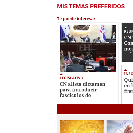
0
MIS TEMAS PREFERIDOS
seconds
of
1
Te puede interesar:
minute,
2
seconds
Volume
REU
0%
CN 
Con
mes
ref
FF 
INF
LEGISLATIVO
Qui
CN alista dictamen
en 
para introducir
fre
fascículos de
mor
principios y valores en
escuelas