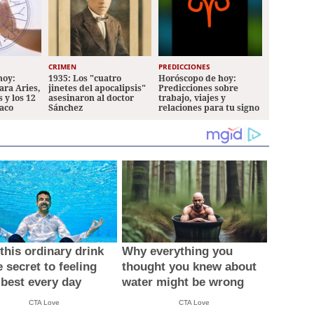
CRIMEN
PREDICCIONES
hoy:
1935: Los "cuatro
Horóscopo de hoy:
ara Aries,
jinetes del apocalipsis"
Predicciones sobre
 y los 12
asesinaron al doctor
trabajo, viajes y
iaco
Sánchez
relaciones para tu signo
this ordinary drink
Why everything you
e secret to feeling
thought you knew about
 best every day
water might be wrong
CTA Love
CTA Love