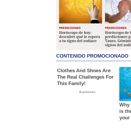
PREDICCIONES
PREDICCIONES
Horóscopo de hoy:
Horóscopo de 
descubre qué le espera
predicciones p
a tu signo del zodiaco
Tauro, Géminis
signos del zod
CONTENIDO PROMOCIONADO
Clothes And Shoes Are
The Real Challenges For
This Family!
Brainberries
Why 
is th
your