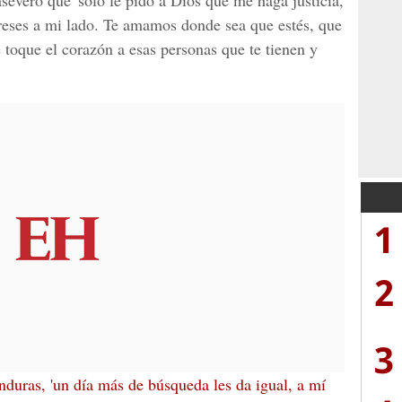
everó que 'solo le pido a Dios que me haga justicia,
reses a mi lado. Te amamos donde sea que estés, que
 toque el corazón a esas personas que te tienen y
1
2
3
uras, 'un día más de búsqueda les da igual, a mí