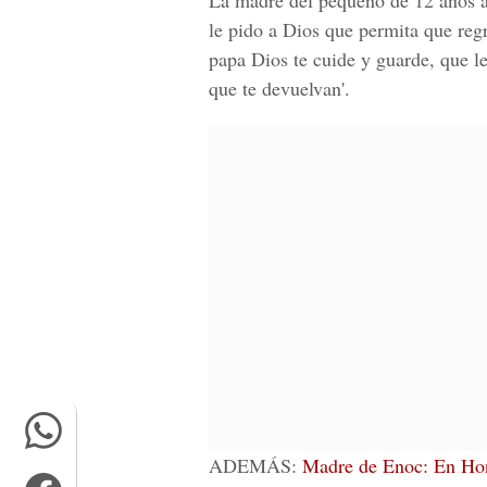
La madre del pequeño de 12 años as
le pido a Dios que permita que reg
papa Dios te cuide y guarde, que le
que te devuelvan'.
ADEMÁS:
Madre de Enoc: En Hond