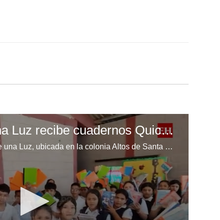
Escuela Enciende una Luz recibe cuadernos Quick, gracias a la Maratón del Saber
Los niños de la escuela Enciende una Luz, ubicada en la colonia Altos de Santa Rosa, al sur de Tegucigalpa, recibieron cuadernos Quick como parte de la Campaña Maratón del Saber.