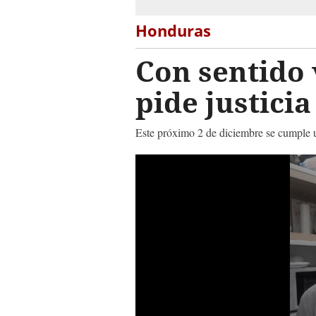
Honduras
Con sentido 
pide justic
Este próximo 2 de diciembre se cumple un
0
seconds
of
2
minutes,
21
seconds
Volume
90%