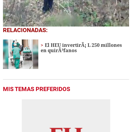
0
RELACIONADAS:
seconds
of
23
El HEU invertirÃ¡ L 250 millones
seconds
en quirÃ³fanos
MIS TEMAS PREFERIDOS