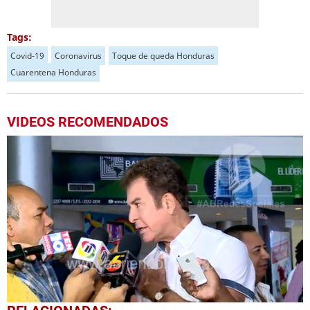
Tags:
Covid-19
Coronavirus
Toque de queda Honduras
Cuarentena Honduras
VIDEOS RECOMENDADOS
Próximo
Cerrado bulevar frente a Aeropuerto Toncontín por incendio en dos negocios
02:17
0