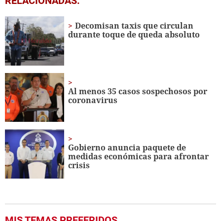
RELACIONADAS:
seconds
of
14
Decomisan taxis que circulan
seconds
durante toque de queda absoluto
Al menos 35 casos sospechosos por
coronavirus
Gobierno anuncia paquete de
medidas económicas para afrontar
crisis
MIS TEMAS PREFERIDOS