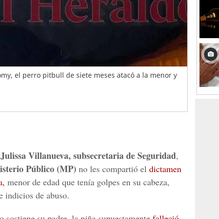
my, el perro pitbull de siete meses atacó a la menor y
sa Villanueva, subsecretaria de Seguridad
,
isterio Público (MP)
no les compartió el
dictamen
a,
menor de edad que tenía golpes en su cabeza,
e indicios de abuso.
o sostiene su padre, la niña supuestamente
falleció