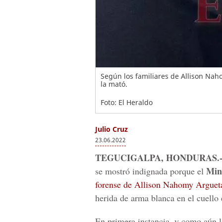
Según los familiares de Allison Naho
la mató.
Foto: El Heraldo
Julio Cruz
23.06.2022
TEGUCIGALPA, HONDURAS.-Julis
Min
se mostró indignada porque el
forense de Allison Nahomy Arguet
herida de arma blanca en el cuello 
En primera instancia, y como aún l