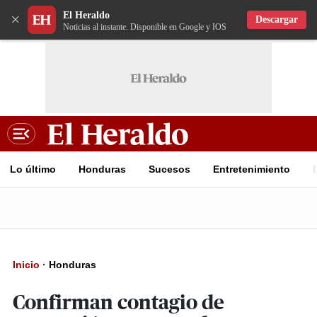
El Heraldo
×
Descargar
Noticias al instante. Disponible en Google y IOS
Lo último
Honduras
Sucesos
Entretenimiento
Inicio
·
Honduras
Confirman contagio de