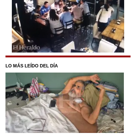
0
seconds
of
LO MÁS LEÍDO DEL DÍA
34
seconds