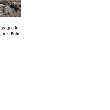
ras que la
guez.
Foto: