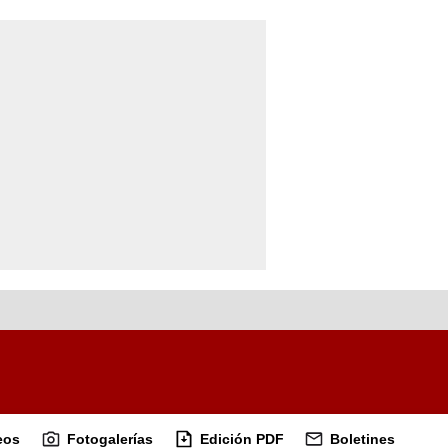
eos
Fotogalerías
Edición PDF
Boletines