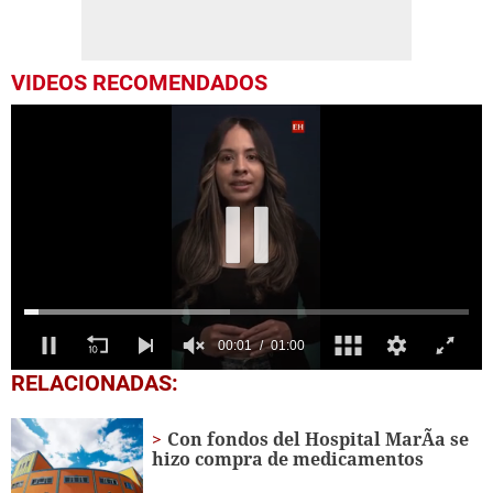
VIDEOS RECOMENDADOS
0
RELACIONADAS:
seconds
of
1
Con fondos del Hospital MarÃ­a se
minute,
hizo compra de medicamentos
0