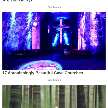
Are You Guilty?
Brainberries
17 Astonishingly Beautiful Cave Churches
Brainberries