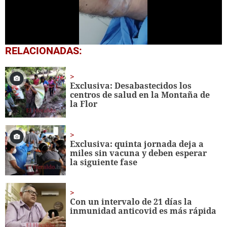
0
RELACIONADAS:
of
3
minutes,
39
Exclusiva: Desabastecidos los
seconds
centros de salud en la Montaña de
la Flor
Exclusiva: quinta jornada deja a
miles sin vacuna y deben esperar
la siguiente fase
Con un intervalo de 21 días la
inmunidad anticovid es más rápida