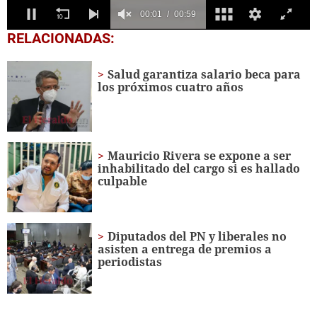
0
RELACIONADAS:
of
59
seconds
Salud garantiza salario beca para
los próximos cuatro años
Mauricio Rivera se expone a ser
inhabilitado del cargo si es hallado
culpable
Diputados del PN y liberales no
asisten a entrega de premios a
periodistas