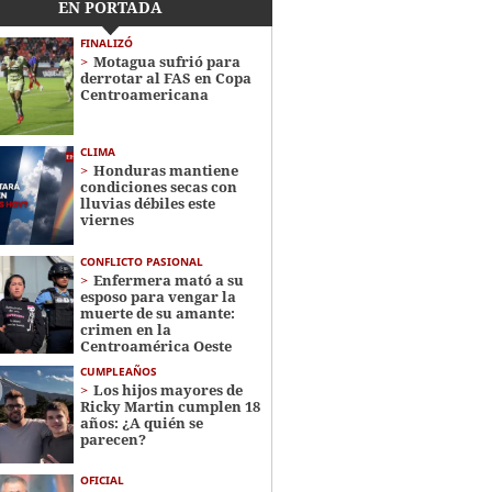
EN PORTADA
FINALIZÓ
Motagua sufrió para
derrotar al FAS en Copa
Centroamericana
CLIMA
Honduras mantiene
condiciones secas con
lluvias débiles este
viernes
CONFLICTO PASIONAL
Enfermera mató a su
esposo para vengar la
muerte de su amante:
crimen en la
Centroamérica Oeste
CUMPLEAÑOS
Los hijos mayores de
Ricky Martin cumplen 18
años: ¿A quién se
parecen?
OFICIAL