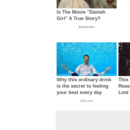
Is The Movie "Danish
Girl" A True Story?
Brainberries
Why this ordinary drink
This
is the secret to feeling
Reas
your best every day
Lost
CTA Love