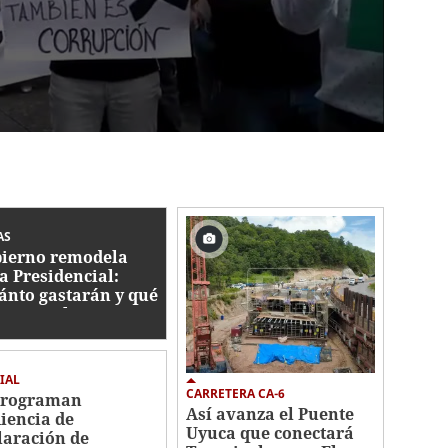
AS
ierno remodela
a Presidencial:
ánto gastarán y qué
bajos se hacen?
IAL
CARRETERA CA-6
programan
Así avanza el Puente
iencia de
Uyuca que conectará
laración de