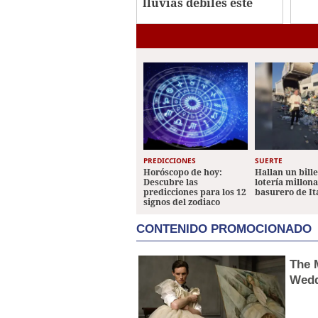
lluvias débiles este
imp
viernes
Her
PREDICCIONES
SUERTE
Horóscopo de hoy:
Hallan un bill
Descubre las
lotería millon
predicciones para los 12
basurero de It
signos del zodiaco
CONTENIDO PROMOCIONADO
The 
Wedd