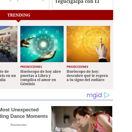
Tegucigalpa con El
utado de Roosevelt
Paraíso
nández
TRENDING
PREDICCIONES
PREDICCIONES
ete de
Horóscopo de hoy abre
Horóscopo de hoy:
ario en un
puertas a Libra y
descubre qué le espera
alia
complica el amor en
a tu signo del zodiaco
Géminis
Most Unexpected
ing Dance Moments
Brainberries