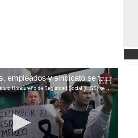
Tegucigalpa: Médicos, empleados y sindicato se toman el IHSS
Los médicos y empleados del Instituto Hondureño de Seguridad Social (IHSS) se tomaron esta mañana las instalaciones del hospital de especialidades de La Granja.