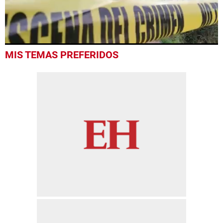
0
MIS TEMAS PREFERIDOS
seconds
of
42
seconds