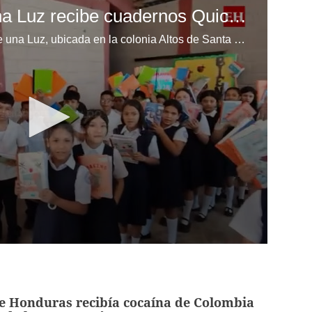
Escuela Enciende una Luz recibe cuadernos Quick, gracias a la Maratón del Saber
Los niños de la escuela Enciende una Luz, ubicada en la colonia Altos de Santa Rosa, al sur de Tegucigalpa, recibieron cuadernos Quick como parte de la Campaña Maratón del Saber.
e Honduras recibía cocaína de Colombia