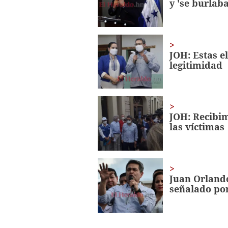
y 'se burlab
seconds
Volume
0%
JOH: Estas 
legitimidad
JOH: Recibi
las víctimas
Juan Orland
señalado por