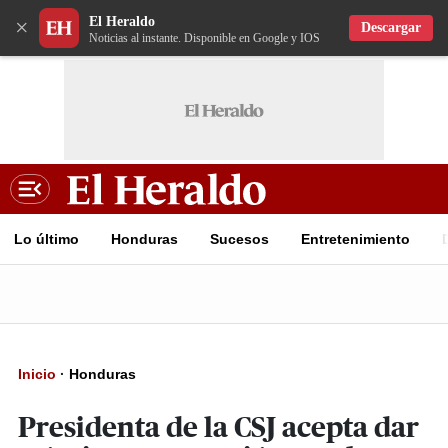
El Heraldo
×
Descargar
Noticias al instante. Disponible en Google y IOS
Lo último
Honduras
Sucesos
Entretenimiento
Inicio
·
Honduras
Presidenta de la CSJ acepta dar