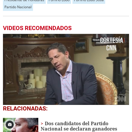
Partido Nacional
VIDEOS RECOMENDADOS
0
RELACIONADAS:
seconds
of
33
Dos candidatos del Partido
minutes,
Nacional se declaran ganadores
15