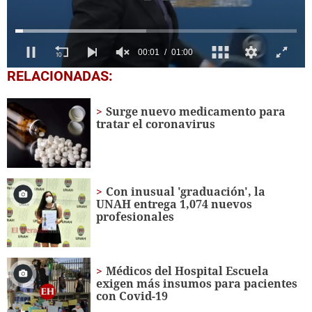
0
RELACIONADAS:
seconds
of
1
Surge nuevo medicamento para
minute,
tratar el coronavirus
0
Con inusual 'graduación', la
UNAH entrega 1,074 nuevos
profesionales
Médicos del Hospital Escuela
exigen más insumos para pacientes
con Covid-19