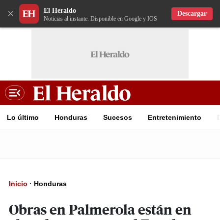
El Heraldo
×
Descargar
Noticias al instante. Disponible en Google y IOS
Lo último
Honduras
Sucesos
Entretenimiento
Inicio
·
Honduras
Obras en Palmerola están en