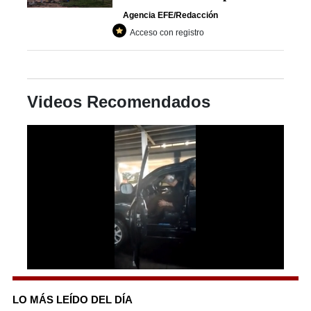
Agencia EFE/Redacción
Acceso con registro
Videos Recomendados
0
seconds
of
LO MÁS LEÍDO DEL DÍA
47