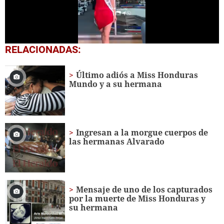
0
RELACIONADAS:
seconds
of
1
Último adiós a Miss Honduras
minute,
Mundo y a su hermana
14
seconds
Ingresan a la morgue cuerpos de
las hermanas Alvarado
Mensaje de uno de los capturados
por la muerte de Miss Honduras y
su hermana